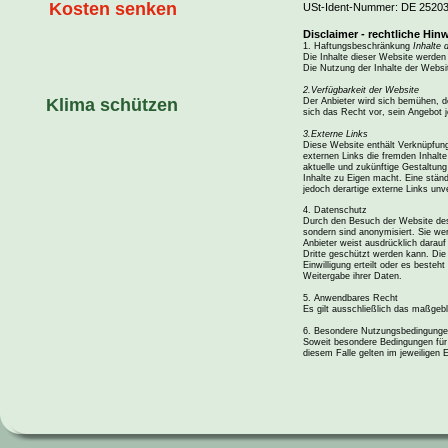
Kosten senken
USt-Ident-Nummer: DE 2520
Disclaimer - rechtliche Hin
1. Haftungsbeschränkung 
Inhalte 
Die Inhalte dieser Website werden m
Die Nutzung der Inhalte der Websit
2.Verfügbarkeit der Website
Klima schützen
Der Anbieter wird sich bemühen, de
sich das Recht vor, sein Angebot j
3.Externe Links
Diese Website enthält Verknüpfunge
externen Links die fremden Inhalte
aktuelle und zukünftige Gestaltung
Inhalte zu Eigen macht. Eine stän
jedoch derartige externe Links unv
4. Datenschutz
Durch den Besuch der Website des 
sondern sind anonymisiert. Sie we
Anbieter weist ausdrücklich darauf
Dritte geschützt werden kann. Die
Einwilligung erteilt oder es best
Weitergabe ihrer Daten.
5. Anwendbares Recht
Es gilt ausschließlich das maßgeb
6. Besondere Nutzungsbedingung
Soweit besondere Bedingungen für 
diesem Falle gelten im jeweiligen 