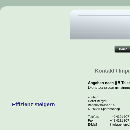
Kontakt / Im
Angaben nach § 5 Tele
Diensteanbieter im Sinn
enutech
Detlef Berger
Effizienz steigern
Bahnhofstrasse 1a
D-25365 Sparrieshoop
Telefon:
+49 4121 907
Fax:
+49 4121 907
E-Mail:
info(at)enutec